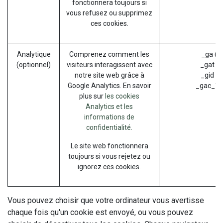
fonctionnera toujours si
vous refusez ou supprimez
ces cookies.
Analytique
Comprenez comment les
_ga (G
(optionnel)
visiteurs interagissent avec
_gat (G
notre site web grâce à
_gid (G
Google Analytics. En savoir
_gac_* (
plus sur
les cookies
Analytics et les
informations de
confidentialité.
Le site web fonctionnera
toujours si vous rejetez ou
ignorez ces cookies.
Vous pouvez choisir que votre ordinateur vous avertisse
chaque fois qu'un cookie est envoyé, ou vous pouvez