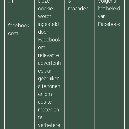
_fr.
Deze
3
Volgens
cookie
maanden ​
het beleid
wordt
van
ingesteld
Facebook
facebook.
door
com
Facebook
om
relevante
advertenti
es aan
gebruiker
s te tonen
en om
ads te
meten en
te
verbetere