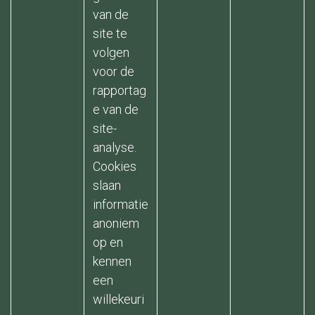
van de
site te
volgen
voor de
rapportag
e van de
site-
analyse.
Cookies
slaan
informatie
anoniem
op en
kennen
een
willekeuri