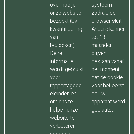
over hoe je
systeem
onze website
zodra u de
bezoekt (bv.
browser sluit.
kwantificering
Andere kunnen
van
tot 13
bezoeken).
maanden
Deze
blijven
informatie
bestaan vanaf
wordt gebruikt
het moment
voor
dat de cookie
rapportagedo
voor het eerst
eleinden en
op uw
om ons te
apparaat werd
helpen onze
geplaatst.
website te
verbeteren
voor een