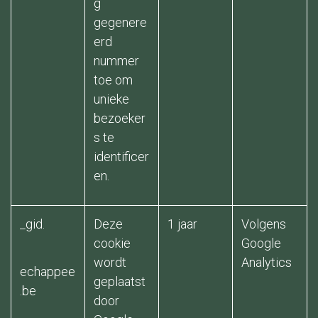
g
gegenere
erd
nummer
toe om
unieke
bezoeker
s te
identificer
en.
_gid.
Deze
1 jaar
Volgens
cookie
Google
wordt
Analytics ​
echappee
geplaatst
.be
door