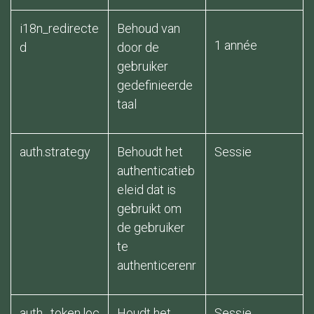
i18n_redirecte
Behoud van
1 année
d
door de
gebruiker
gedefinieerde
taal
auth.strategy
Behoudt het
Sessie ​
authenticatieb
eleid dat is
gebruikt om
de gebruiker
te
authenticerenr
auth._token.loc
Houdt het
Sessie ​